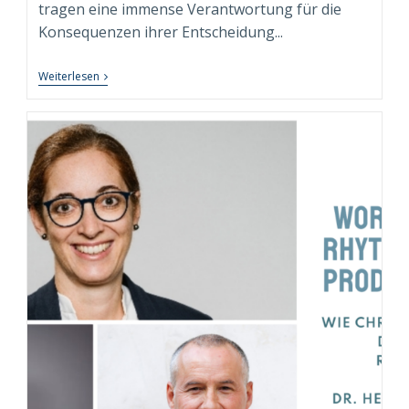
tragen eine immense Verantwortung für die
Konsequenzen ihrer Entscheidung...
Testosteron,
Weiterlesen
Macht
Und
Executive
Isolation:
Die
Besondere
Rolle
Des
Executive
Coachs
Als
„Hofnarr“