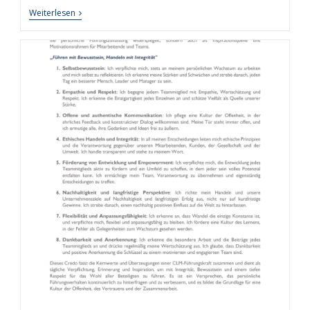
Rhythmus
Weiterlesen
Der
Produktivität:
Wie
Chrono-
Working
Die
Arbeitswelt
Revolutioniert