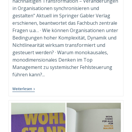
nachhaltigen Transformation – Veränderungen
in Organisationen synchronisieren und
gestalten" Aktuell im Springer Gabler Verlag
erschienen, beantwortet das Fachbuch zentrale
Fragen u.a… · Wie können Organisationen unter
Bedingungen hoher Komplexität, Dynamik und
Nichtlinearität wirksam transformiert und
gesteuert werden? · Warum monokausales,
monodimensionales Denken im Top
Management zu systemischer Fehlsteuerung
führen kann?...
“Syndimensionale
Weiterlesen
Neuausrichtung
Zur
Nachhaltigen
Transformation”
Beim
Springer
Gabler
Verlag
Erschienen!