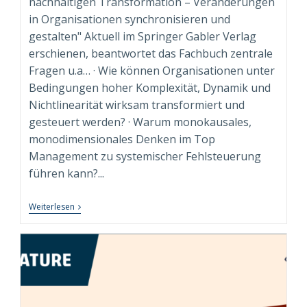
nachhaltigen Transformation – Veränderungen
in Organisationen synchronisieren und
gestalten" Aktuell im Springer Gabler Verlag
erschienen, beantwortet das Fachbuch zentrale
Fragen u.a… · Wie können Organisationen unter
Bedingungen hoher Komplexität, Dynamik und
Nichtlinearität wirksam transformiert und
gesteuert werden? · Warum monokausales,
monodimensionales Denken im Top
Management zu systemischer Fehlsteuerung
führen kann?...
“Syndimensionale
Weiterlesen
Neuausrichtung
Zur
Nachhaltigen
Transformation”
Beim
Springer
Gabler
Verlag
Erschienen!