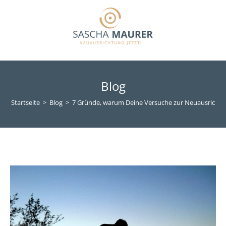
Blog
Startseite
>
Blog
>
7 Gründe, warum Deine Versuche zur Neuausrichtun