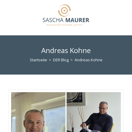
Zum
Inhalt
springen
Andreas Kohne
Startseite
>
DER Blog
>
Andreas Kohne