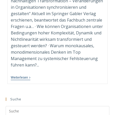
nachhaltigen Transformation – Veränderungen
in Organisationen synchronisieren und
gestalten" Aktuell im Springer Gabler Verlag
erschienen, beantwortet das Fachbuch zentrale
Fragen u.a… · Wie können Organisationen unter
Bedingungen hoher Komplexität, Dynamik und
Nichtlinearität wirksam transformiert und
gesteuert werden? · Warum monokausales,
monodimensionales Denken im Top
Management zu systemischer Fehlsteuerung
führen kann?...
“Syndimensionale
Weiterlesen
Neuausrichtung
Zur
Nachhaltigen
Transformation”
Beim
Suche
Springer
Gabler
Search
Verlag
Erschienen!