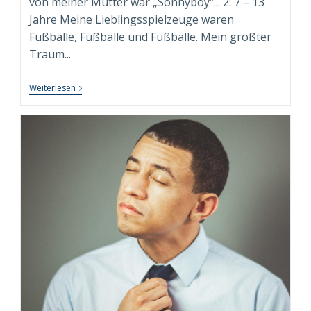
von meiner Mutter war „Sonnyboy“... 2: 7 – 13
Jahre Meine Lieblingsspielzeuge waren
Fußbälle, Fußbälle und Fußbälle. Mein größter
Traum...
9+1
Weiterlesen
FUN
FACTS
Über
Mich!