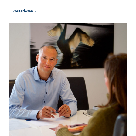
8
Weiterlesen
Wege
Des
Konstruktiven
Umgangs
Mit
Scheitern
Und
Misserfolgen
In
Leben
Und
Beruf