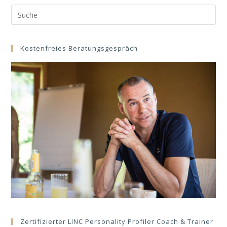
Erfolgreiche
Search
Neuausrichtung
Im
this
Leben
website
Und
Beruf!
Kostenfreies Beratungsgespräch
Zertifizierter LINC Personality Profiler Coach & Trainer