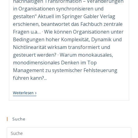
nachhaltigen Transformation – Veränderungen
in Organisationen synchronisieren und
gestalten" Aktuell im Springer Gabler Verlag
erschienen, beantwortet das Fachbuch zentrale
Fragen u.a… · Wie können Organisationen unter
Bedingungen hoher Komplexität, Dynamik und
Nichtlinearität wirksam transformiert und
gesteuert werden? · Warum monokausales,
monodimensionales Denken im Top
Management zu systemischer Fehlsteuerung
führen kann?...
“Syndimensionale
Weiterlesen
Neuausrichtung
Zur
Nachhaltigen
Transformation”
Beim
Suche
Springer
Gabler
Search
Verlag
Erschienen!