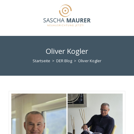
Zum
Inhalt
springen
Oliver Kogler
Startseite
>
DER Blog
>
Oliver Kogler