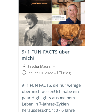
9+1 FUN FACTS über
mich!
Beitrags-
Sascha Maurer
Autor:
Beitrag
Beitrags-
Januar 10, 2022
Blog
veröffentlicht:
Kategorie:
9+1 FUN FACTS, die nur wenige
über mich wissen! Ich habe ein
paar Highlights aus meinem
Leben in 7-Jahres-Zyklen
herausgesucht. 1: 0 - 6 Jahre