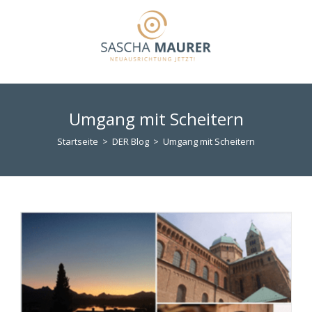
Zum
Inhalt
springen
Umgang mit Scheitern
Startseite
>
DER Blog
>
Umgang mit Scheitern