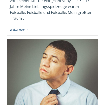
von meiner Mutter war „Sonnyboy“... 2: 7 – 13
Jahre Meine Lieblingsspielzeuge waren
Fußbälle, Fußbälle und Fußbälle. Mein größter
Traum...
9+1
Weiterlesen
FUN
FACTS
Über
Mich!