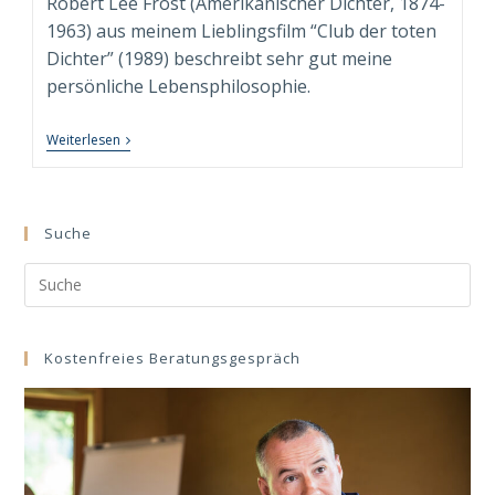
Robert Lee Frost (Amerikanischer Dichter, 1874-
1963) aus meinem Lieblingsfilm “Club der toten
Dichter” (1989) beschreibt sehr gut meine
persönliche Lebensphilosophie.
Wer
Weiterlesen
Ist
SASCHA
MAURER?
Der
Neuausrichter.
Suche
Für
Das
Search
Beste
In
this
Dir.
website
Kostenfreies Beratungsgespräch