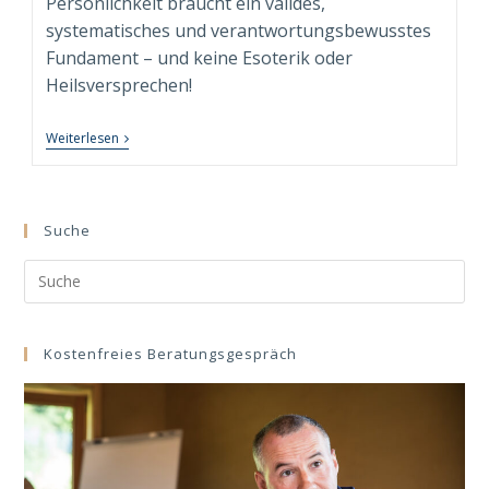
Persönlichkeit braucht ein valides,
systematisches und verantwortungsbewusstes
Fundament – und keine Esoterik oder
Heilsversprechen!
13
Weiterlesen
Erfolgsfaktoren
Für
Deine
Sinnvolle
Und
Suche
Nachhaltig
Erfolgreiche
Search
Neuausrichtung
Im
this
Leben
website
Und
Beruf!
Kostenfreies Beratungsgespräch