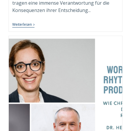
tragen eine immense Verantwortung für die
Konsequenzen ihrer Entscheidung...
Testosteron,
Weiterlesen
Macht
Und
Executive
Isolation:
Die
Besondere
Rolle
Des
Executive
Coachs
Als
„Hofnarr“