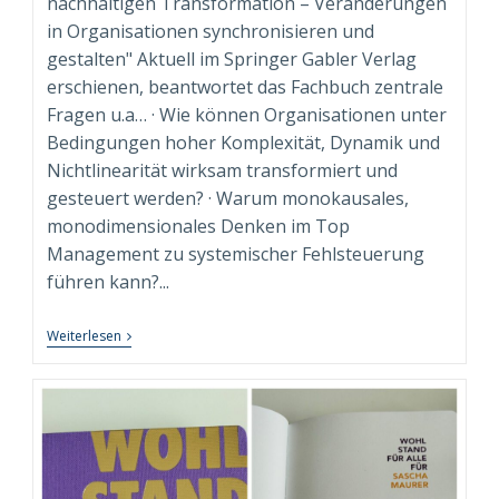
nachhaltigen Transformation – Veränderungen
in Organisationen synchronisieren und
gestalten" Aktuell im Springer Gabler Verlag
erschienen, beantwortet das Fachbuch zentrale
Fragen u.a… · Wie können Organisationen unter
Bedingungen hoher Komplexität, Dynamik und
Nichtlinearität wirksam transformiert und
gesteuert werden? · Warum monokausales,
monodimensionales Denken im Top
Management zu systemischer Fehlsteuerung
führen kann?...
“Syndimensionale
Weiterlesen
Neuausrichtung
Zur
Nachhaltigen
Transformation”
Beim
Springer
Gabler
Verlag
Erschienen!