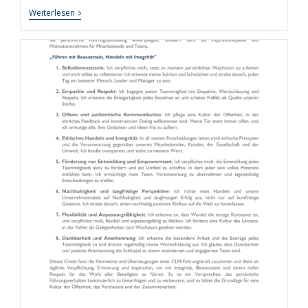
Rhythmus
Weiterlesen
Der
Produktivität:
Wie
Chrono-
Working
Die
Arbeitswelt
Revolutioniert