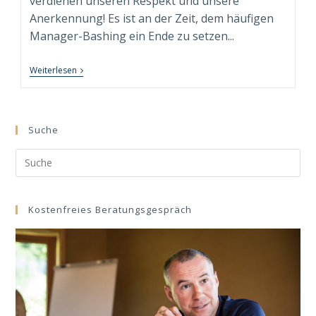
verdienen unseren Respekt und unsere
Anerkennung! Es ist an der Zeit, dem häufigen
Manager-Bashing ein Ende zu setzen...
Wider
Weiterlesen
Das
Manager-
Bashing:
Führung
In
Suche
Einer
VUCADD-
Search
Welt
–
this
Ein
website
Plädoyer
Für
Kostenfreies Beratungsgespräch
Manager
Und
Führungskräfte