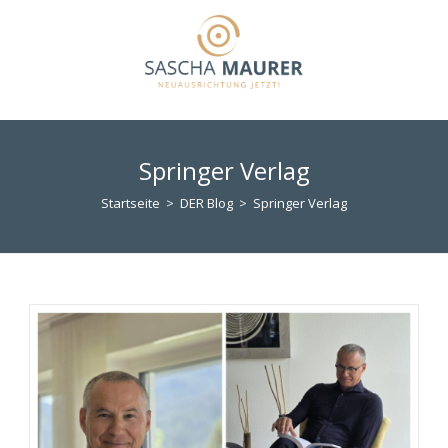
Zum
Inhalt
springen
Springer Verlag
Startseite
>
DER Blog
>
Springer Verlag