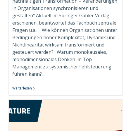
nachhaltigen Transformation – Veränderungen
in Organisationen synchronisieren und
gestalten" Aktuell im Springer Gabler Verlag
erschienen, beantwortet das Fachbuch zentrale
Fragen u.a… · Wie können Organisationen unter
Bedingungen hoher Komplexität, Dynamik und
Nichtlinearität wirksam transformiert und
gesteuert werden? · Warum monokausales,
monodimensionales Denken im Top
Management zu systemischer Fehlsteuerung
führen kann?...
“Syndimensionale
Weiterlesen
Neuausrichtung
Zur
Nachhaltigen
Transformation”
Beim
Springer
Gabler
Verlag
Erschienen!