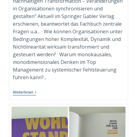
nachhaltigen Transformation – Veränderungen
in Organisationen synchronisieren und
gestalten" Aktuell im Springer Gabler Verlag
erschienen, beantwortet das Fachbuch zentrale
Fragen u.a… · Wie können Organisationen unter
Bedingungen hoher Komplexität, Dynamik und
Nichtlinearität wirksam transformiert und
gesteuert werden? · Warum monokausales,
monodimensionales Denken im Top
Management zu systemischer Fehlsteuerung
führen kann?...
“Syndimensionale
Weiterlesen
Neuausrichtung
Zur
Nachhaltigen
Transformation”
Beim
Springer
Gabler
Verlag
Erschienen!