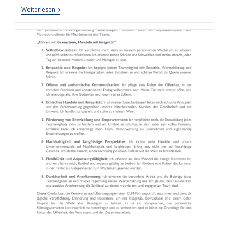
Rhythmus
Weiterlesen
Der
Produktivität:
Wie
Chrono-
Working
Die
Arbeitswelt
Revolutioniert