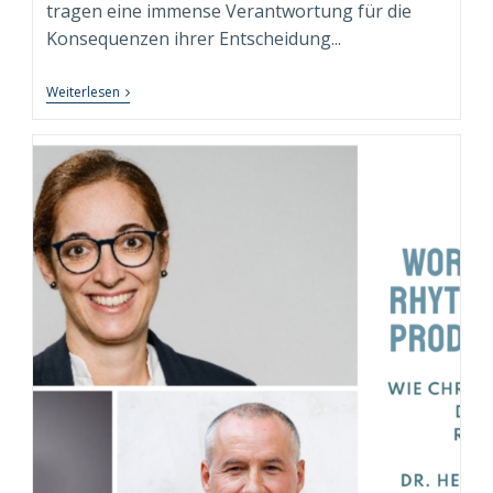
tragen eine immense Verantwortung für die
Konsequenzen ihrer Entscheidung...
Testosteron,
Weiterlesen
Macht
Und
Executive
Isolation:
Die
Besondere
Rolle
Des
Executive
Coachs
Als
„Hofnarr“