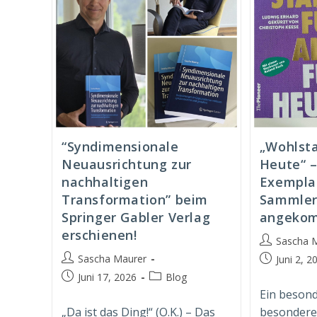
“Syndimensionale
„Wohlsta
Neuausrichtung zur
Heute“ –
nachhaltigen
Exempla
Transformation” beim
Sammler
Springer Gabler Verlag
angeko
erschienen!
Beitrags-
Sascha 
Autor:
Beitrags-
Sascha Maurer
Beitrag
Juni 2, 2
Autor:
veröffentlich
Beitrag
Beitrags-
Juni 17, 2026
Blog
veröffentlicht:
Kategorie:
Ein besond
„Da ist das Ding!“ (O.K.) – Das
besonderes