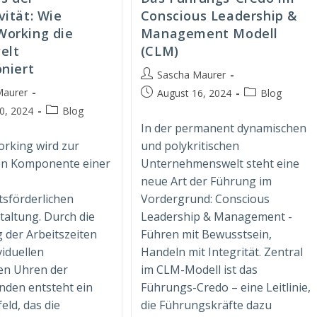
vität: Wie
Conscious Leadership &
Working die
Management Modell
elt
(CLM)
oniert
Beitrags-
Sascha Maurer
Autor:
Maurer
Beitrag
Beitrags-
August 16, 2024
Blog
veröffentlicht:
Kategorie:
Beitrags-
0, 2024
Blog
t:
Kategorie:
In der permanent dynamischen
rking wird zur
und polykritischen
len Komponente einer
Unternehmenswelt steht eine
,
neue Art der Führung im
sförderlichen
Vordergrund: Conscious
taltung. Durch die
Leadership & Management -
der Arbeitszeiten
Führen mit Bewusstsein,
viduellen
Handeln mit Integrität. Zentral
en Uhren der
im CLM-Modell ist das
nden entsteht ein
Führungs-Credo – eine Leitlinie,
eld, das die
die Führungskräfte dazu