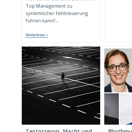
Ex
Top Management zu
D
Sa
systemischer Fehlsteuerung
A
führen kann?...
“Syndimensionale
Weiterlesen
Neuausrichtung
Zur
Nachhaltigen
Transformation”
Beim
Springer
Gabler
Verlag
Erschienen!
Testosteron, Macht und
Rhythmu