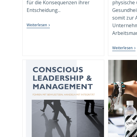
für die Konsequenzen ihrer
physische 
Entscheidung...
Gesundheit
somit zur A
Testosteron,
Unternehm
Weiterlesen
Macht
Arbeitsmark
Und
Executive
Isolation:
R
Weiterlesen
Die
D
Besondere
Pr
Rolle
W
Des
C
Executive
W
Coachs
Di
Als
Ar
„Hofnarr“
Re