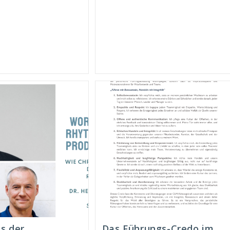
Neuausrichtung
emplar
Zur
er
Nachhaltigen
mmleredition
Transformation”
ngekommen!
Beim
Springer
Gabler
Verlag
Erschienen!
s der
Das Führungs-Credo im