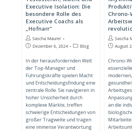
Executive Isolation: Die
Produkti
besondere Rolle des
Chrono-
Executive Coachs als
Arbeitsw
„Hofnarr“
revoluti
Beitrags-
Beitrags-
Sascha Maurer
Sascha 
Autor:
Autor:
Beitrag
Beitrags-
Beitrag
Dezember 6, 2024
Blog
August 2
veröffentlicht:
Kategorie:
veröffentlich
In der herausfordernden Welt
Chrono-Wo
der Top-Manager und
essenziel
Führungskräfte spielen Macht
modernen
und Entscheidungsfindung eine
gesundheit
zentrale Rolle. Sie navigieren in
Arbeitsges
hoher Unsicherheit durch
Anpassung 
komplexe Märkte, treffen
an die indi
schwierige Entscheidungen von
biologisch
großer Tragweite und tragen
Mitarbeite
eine immense Verantwortung
Arbeitsumf