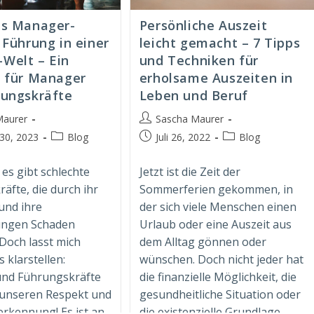
as Manager-
Persönliche Auszeit
 Führung in einer
leicht gemacht – 7 Tipps
Welt – Ein
und Techniken für
r für Manager
erholsame Auszeiten in
rungskräfte
Leben und Beruf
Beitrags-
Maurer
Sascha Maurer
Autor:
Beitrags-
Beitrag
Beitrags-
30, 2023
Blog
Juli 26, 2022
Blog
t:
Kategorie:
veröffentlicht:
Kategorie:
 es gibt schlechte
Jetzt ist die Zeit der
äfte, die durch ihr
Sommerferien gekommen, in
und ihre
der sich viele Menschen einen
ungen Schaden
Urlaub oder eine Auszeit aus
 Doch lasst mich
dem Alltag gönnen oder
 klarstellen:
wünschen. Doch nicht jeder hat
nd Führungskräfte
die finanzielle Möglichkeit, die
 unseren Respekt und
gesundheitliche Situation oder
rkennung! Es ist an
die existenzielle Grundlage,