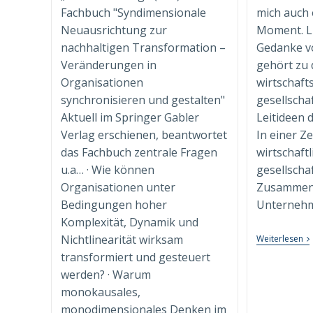
Fachbuch "Syndimensionale
mich auch 
Neuausrichtung zur
Moment. L
nachhaltigen Transformation –
Gedanke vo
Veränderungen in
gehört zu
Organisationen
wirtschaft
synchronisieren und gestalten"
gesellscha
Aktuell im Springer Gabler
Leitideen 
Verlag erschienen, beantwortet
In einer Ze
das Fachbuch zentrale Fragen
wirtschaftl
u.a… · Wie können
gesellschaf
Organisationen unter
Zusammenh
Bedingungen hoher
Unternehm
Komplexität, Dynamik und
Nichtlinearität wirksam
„W
Weiterlesen
Fü
transformiert und gesteuert
Al
Fü
werden? · Warum
He
monokausales,
–
Pe
monodimensionales Denken im