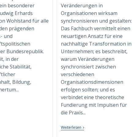
ein besonderer
Veränderungen in
udwig Erhards
Organisationen wirksam
n Wohlstand für alle
synchronisieren und gestalten:
 den prägenden
Das Fachbuch vermittelt einen
s- und
neuartigen Ansatz für eine
ftspolitischen
nachhaltige Transformation in
der Bundesrepublik.
Unternehmen; es beschreibt,
it, in der
warum Veränderungen
iche Stabilität,
synchronisiert zwischen
tlicher
verschiedenen
alt, Bildung,
Organisationsdimensionen
ertum...
erfolgen sollten; und es
verbindet eine theoretische
ohlstand
Fundierung mit Impulsen für
r
die Praxis...
le.
r
ute“
Fachbuch
Weiterlesen
“Syndimensionale
rsönliches