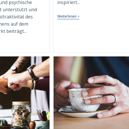
und psychische
inspiriert...
 unterstützt und
ttraktivität des
Das
Weiterlesen
Führungs-
ens auf dem
Credo
Im
t beiträgt...
Conscious
Leadership
&
hythmus
Management
er
Modell
oduktivität:
(CLM)
ie
hrono-
orking
e
beitswelt
volutioniert