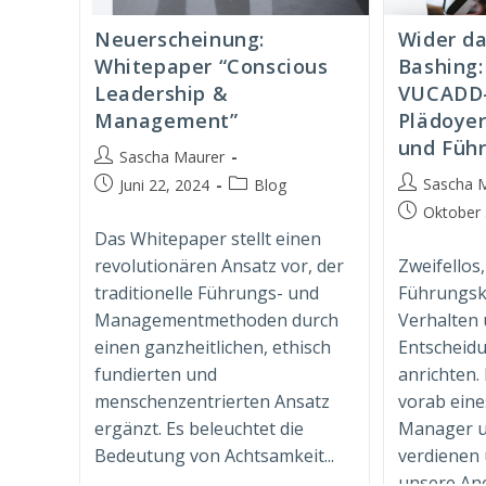
Neuerscheinung:
Wider d
Whitepaper “Conscious
Bashing:
Leadership &
VUCADD-
Management”
Plädoye
und Füh
Beitrags-
Sascha Maurer
Autor:
Beitrags-
Beitrag
Beitrags-
Sascha 
Juni 22, 2024
Blog
Autor:
veröffentlicht:
Kategorie:
Beitrag
Oktober 
veröffentlich
Das Whitepaper stellt einen
revolutionären Ansatz vor, der
Zweifellos,
traditionelle Führungs- und
Führungskr
Managementmethoden durch
Verhalten 
einen ganzheitlichen, ethisch
Entscheid
fundierten und
anrichten.
menschenzentrierten Ansatz
vorab eines
ergänzt. Es beleuchtet die
Manager u
Bedeutung von Achtsamkeit...
verdienen
unsere Ane