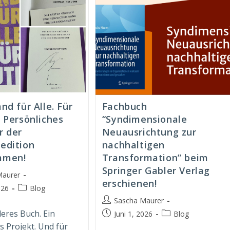
nd für Alle. Für
Fachbuch
 Persönliches
“Syndimensionale
r der
Neuausrichtung zur
edition
nachhaltigen
mmen!
Transformation” beim
Springer Gabler Verlag
Maurer
erschienen!
Beitrags-
026
Blog
t:
Kategorie:
Beitrags-
Sascha Maurer
Autor:
eres Buch. Ein
Beitrag
Beitrags-
Juni 1, 2026
Blog
veröffentlicht:
Kategorie:
 Projekt. Und für