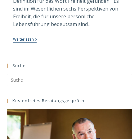
Definition für das Wort Freiheit gefunden.“ Es
sind im Wesentlichen sechs Perspektiven von
Freiheit, die für unsere persönliche
Lebensführung bedeutsam sind...
Freiheit
Weiterlesen
=
Möglichkeit
+
Risiko
+
Suche
Entscheidung
+
Search
Vertrauen
+
this
Verantwortung!
website
Kostenfreies Beratungsgespräch