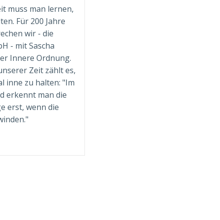
it muss man lernen,
lten. Für 200 Jahre
echen wir - die
H - mit Sascha
er Innere Ordnung.
nserer Zeit zählt es,
l inne zu halten: "Im
d erkennt man die
e erst, wenn die
winden."
sser
eben
nd
hlafen
urch
nere
rdnung