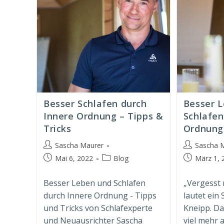
Besser Schlafen durch
Besser 
Innere Ordnung – Tipps &
Schlafen
Tricks
Ordnung
Beitrags-
Beitrags-
Sascha Maurer
Sascha 
Autor:
Autor:
Beitrag
Beitrags-
Beitrag
Mai 6, 2022
Blog
März 1, 
veröffentlicht:
Kategorie:
veröffentlich
Besser Leben und Schlafen
„Vergesst m
durch Innere Ordnung - Tipps
lautet ein
und Tricks von Schlafexperte
Kneipp. Da
und Neuausrichter Sascha
viel mehr 