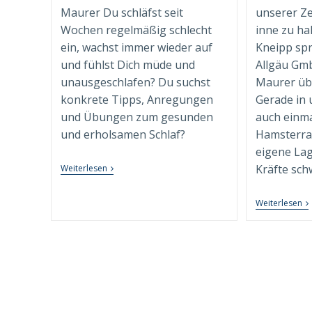
Maurer Du schläfst seit
unserer Ze
Wochen regelmäßig schlecht
inne zu ha
ein, wachst immer wieder auf
Kneipp spr
und fühlst Dich müde und
Allgäu Gmb
unausgeschlafen? Du suchst
Maurer üb
konkrete Tipps, Anregungen
Gerade in u
und Übungen zum gesunden
auch einma
und erholsamen Schlaf?
Hamsterra
eigene Lag
Besser
Kräfte sch
Weiterlesen
Schlafen
Durch
Innere
Be
Weiterlesen
Ordnung
L
–
U
Tipps
Sc
&
D
Tricks
In
O