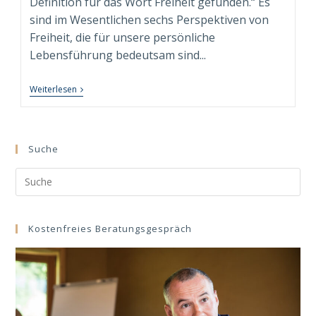
Definition für das Wort Freiheit gefunden.“ Es
sind im Wesentlichen sechs Perspektiven von
Freiheit, die für unsere persönliche
Lebensführung bedeutsam sind...
Freiheit
Weiterlesen
=
Möglichkeit
+
Risiko
+
Suche
Entscheidung
+
Search
Vertrauen
+
this
Verantwortung!
website
Kostenfreies Beratungsgespräch