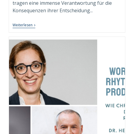
tragen eine immense Verantwortung für die
Konsequenzen ihrer Entscheidung...
Testosteron,
Weiterlesen
Macht
Und
Executive
Isolation:
Die
Besondere
Rolle
Des
Executive
Coachs
Als
„Hofnarr“