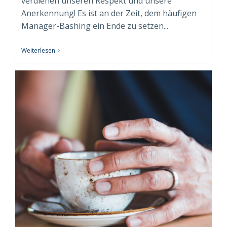
verdienen unseren Respekt und unsere
Anerkennung! Es ist an der Zeit, dem häufigen
Manager-Bashing ein Ende zu setzen...
Wider
Weiterlesen
Das
Manager-
Bashing:
Führung
In
Einer
VUCADD-
Welt
–
Ein
Plädoyer
Für
Manager
Und
Führungskräfte