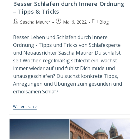
Besser Schlafen durch Innere Ordnung
– Tipps & Tricks
Beitrags-
Beitrag
Beitrags-
Sascha Maurer
Mai 6, 2022
Blog
Autor:
veröffentlicht:
Kategorie:
Besser Leben und Schlafen durch Innere
Ordnung - Tipps und Tricks von Schlafexperte
und Neuausrichter Sascha Maurer Du schläfst
seit Wochen regelmäßig schlecht ein, wachst
immer wieder auf und fühlst Dich müde und
unausgeschlafen? Du suchst konkrete Tipps,
Anregungen und Übungen zum gesunden und
erholsamen Schlaf?
Besser
Weiterlesen
Schlafen
Durch
Innere
Ordnung
–
Tipps