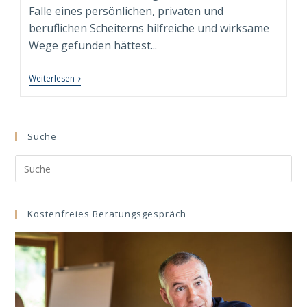
Falle eines persönlichen, privaten und
beruflichen Scheiterns hilfreiche und wirksame
Wege gefunden hättest...
8
Weiterlesen
Wege
Des
Konstruktiven
Umgangs
Mit
Suche
Scheitern
Und
Search
Misserfolgen
In
this
Leben
website
Und
Beruf
Kostenfreies Beratungsgespräch