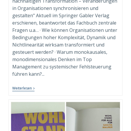
nachhaltigen Transformation – Veränderungen
in Organisationen synchronisieren und
gestalten" Aktuell im Springer Gabler Verlag
erschienen, beantwortet das Fachbuch zentrale
Fragen u.a… · Wie können Organisationen unter
Bedingungen hoher Komplexität, Dynamik und
Nichtlinearität wirksam transformiert und
gesteuert werden? · Warum monokausales,
monodimensionales Denken im Top
Management zu systemischer Fehlsteuerung
führen kann?...
“Syndimensionale
Weiterlesen
Neuausrichtung
Zur
Nachhaltigen
Transformation”
Beim
Springer
Gabler
Verlag
Erschienen!