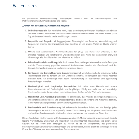
Rhythmus
Weiterlesen
Der
Produktivität:
Wie
Chrono-
Working
Die
Arbeitswelt
Revolutioniert