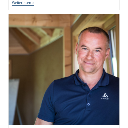
Persönliche
Weiterlesen
Auszeit
Leicht
Gemacht
–
7
Tipps
Und
Techniken
Für
Erholsame
Auszeiten
In
Leben
Und
Beruf