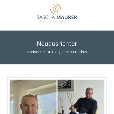
Zum
Inhalt
springen
Neuausrichter
Startseite
>
DER Blog
>
Neuausrichter