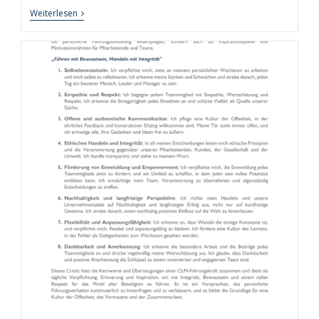
Rhythmus
Weiterlesen
Der
Produktivität:
Wie
Chrono-
Working
Die
Arbeitswelt
Revolutioniert