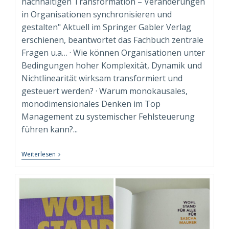
nachhaltigen Transformation – Veränderungen
in Organisationen synchronisieren und
gestalten" Aktuell im Springer Gabler Verlag
erschienen, beantwortet das Fachbuch zentrale
Fragen u.a… · Wie können Organisationen unter
Bedingungen hoher Komplexität, Dynamik und
Nichtlinearität wirksam transformiert und
gesteuert werden? · Warum monokausales,
monodimensionales Denken im Top
Management zu systemischer Fehlsteuerung
führen kann?...
“Syndimensionale
Weiterlesen
Neuausrichtung
Zur
Nachhaltigen
Transformation”
Beim
Springer
Gabler
Verlag
Erschienen!