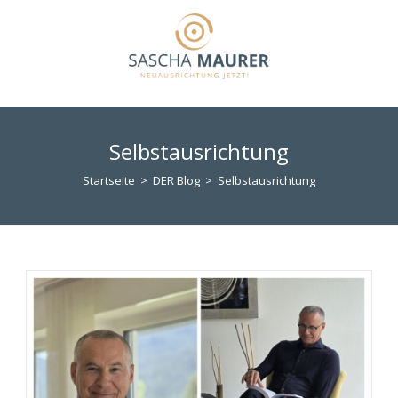
Zum
Inhalt
springen
Selbstausrichtung
Startseite
>
DER Blog
>
Selbstausrichtung