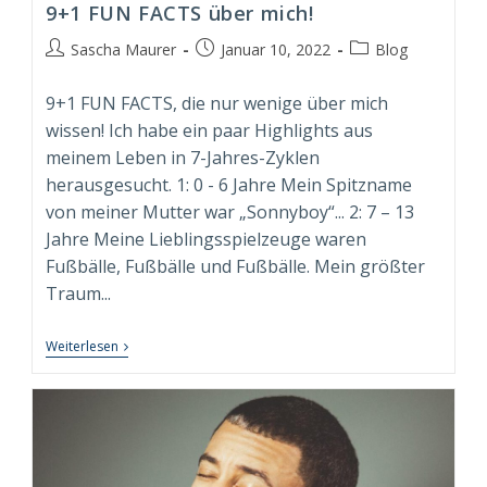
9+1 FUN FACTS über mich!
Beitrags-
Beitrag
Beitrags-
Sascha Maurer
Januar 10, 2022
Blog
Autor:
veröffentlicht:
Kategorie:
9+1 FUN FACTS, die nur wenige über mich
wissen! Ich habe ein paar Highlights aus
meinem Leben in 7-Jahres-Zyklen
herausgesucht. 1: 0 - 6 Jahre Mein Spitzname
von meiner Mutter war „Sonnyboy“... 2: 7 – 13
Jahre Meine Lieblingsspielzeuge waren
Fußbälle, Fußbälle und Fußbälle. Mein größter
Traum...
9+1
Weiterlesen
FUN
FACTS
Über
Mich!