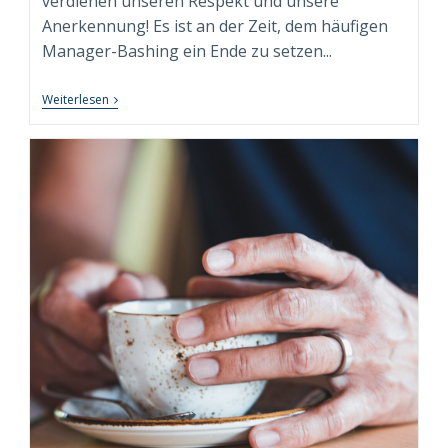
verdienen unseren Respekt und unsere
Anerkennung! Es ist an der Zeit, dem häufigen
Manager-Bashing ein Ende zu setzen...
Wider
Weiterlesen
Das
Manager-
Bashing:
Führung
In
Einer
VUCADD-
Welt
–
Ein
Plädoyer
Für
Manager
Und
Führungskräfte