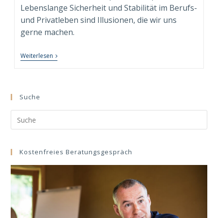
Lebenslange Sicherheit und Stabilität im Berufs-
und Privatleben sind Illusionen, die wir uns
gerne machen.
5
Weiterlesen
Kritische
Umbruchphasen
Eines
Sinnerfüllten
Und
Suche
Nachhaltig
Erfolgreichen
Search
Lebens
this
website
Kostenfreies Beratungsgespräch