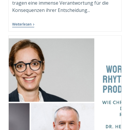
tragen eine immense Verantwortung für die
Konsequenzen ihrer Entscheidung...
Testosteron,
Weiterlesen
Macht
Und
Executive
Isolation:
Die
Besondere
Rolle
Des
Executive
Coachs
Als
„Hofnarr“