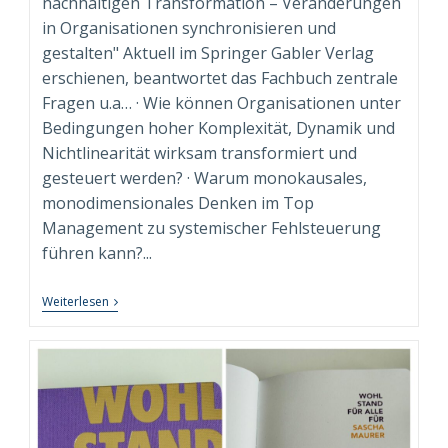
nachhaltigen Transformation – Veränderungen
in Organisationen synchronisieren und
gestalten" Aktuell im Springer Gabler Verlag
erschienen, beantwortet das Fachbuch zentrale
Fragen u.a… · Wie können Organisationen unter
Bedingungen hoher Komplexität, Dynamik und
Nichtlinearität wirksam transformiert und
gesteuert werden? · Warum monokausales,
monodimensionales Denken im Top
Management zu systemischer Fehlsteuerung
führen kann?...
“Syndimensionale
Weiterlesen
Neuausrichtung
Zur
Nachhaltigen
Transformation”
Beim
Springer
Gabler
Verlag
Erschienen!