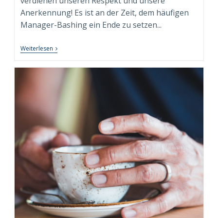
verdienen unseren Respekt und unsere
Anerkennung! Es ist an der Zeit, dem häufigen
Manager-Bashing ein Ende zu setzen...
Wider
Weiterlesen
Das
Manager-
Bashing:
Führung
In
Einer
VUCADD-
Welt
–
Ein
Plädoyer
Für
Manager
Und
Führungskräfte