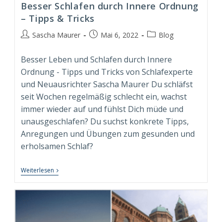
Besser Schlafen durch Innere Ordnung
– Tipps & Tricks
Beitrags-
Beitrag
Beitrags-
Sascha Maurer
Mai 6, 2022
Blog
Autor:
veröffentlicht:
Kategorie:
Besser Leben und Schlafen durch Innere
Ordnung - Tipps und Tricks von Schlafexperte
und Neuausrichter Sascha Maurer Du schläfst
seit Wochen regelmäßig schlecht ein, wachst
immer wieder auf und fühlst Dich müde und
unausgeschlafen? Du suchst konkrete Tipps,
Anregungen und Übungen zum gesunden und
erholsamen Schlaf?
Besser
Weiterlesen
Schlafen
Durch
Innere
Ordnung
–
Tipps