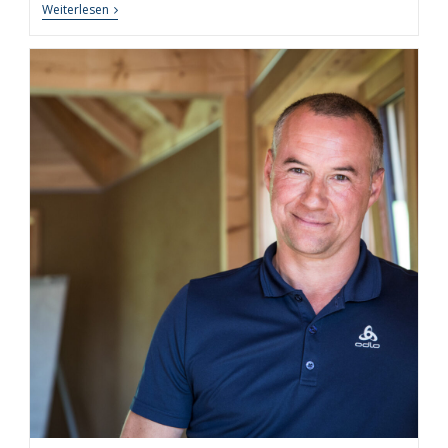
Persönliche
Weiterlesen
Auszeit
Leicht
Gemacht
–
7
Tipps
Und
Techniken
Für
Erholsame
Auszeiten
In
Leben
Und
Beruf