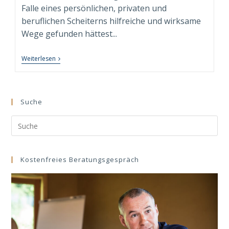
Falle eines persönlichen, privaten und
beruflichen Scheiterns hilfreiche und wirksame
Wege gefunden hättest...
8
Weiterlesen
Wege
Des
Konstruktiven
Umgangs
Mit
Suche
Scheitern
Und
Search
Misserfolgen
In
this
Leben
website
Und
Beruf
Kostenfreies Beratungsgespräch