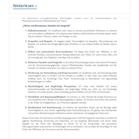
Rhythmus
Weiterlesen
Der
Produktivität:
Wie
Chrono-
Working
Die
Arbeitswelt
Revolutioniert