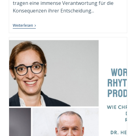
tragen eine immense Verantwortung für die
Konsequenzen ihrer Entscheidung...
Testosteron,
Weiterlesen
Macht
Und
Executive
Isolation:
Die
Besondere
Rolle
Des
Executive
Coachs
Als
„Hofnarr“