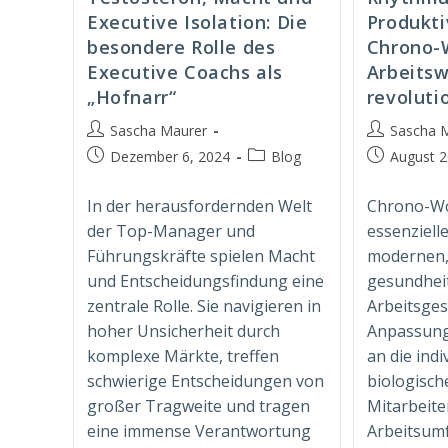
Executive Isolation: Die
Produkti
besondere Rolle des
Chrono-
Executive Coachs als
Arbeitsw
„Hofnarr“
revoluti
Beitrags-
Beitrags-
Sascha Maurer
Sascha 
Autor:
Autor:
Beitrag
Beitrags-
Beitrag
Dezember 6, 2024
Blog
August 2
veröffentlicht:
Kategorie:
veröffentlich
In der herausfordernden Welt
Chrono-Wo
der Top-Manager und
essenziel
Führungskräfte spielen Macht
modernen
und Entscheidungsfindung eine
gesundheit
zentrale Rolle. Sie navigieren in
Arbeitsges
hoher Unsicherheit durch
Anpassung 
komplexe Märkte, treffen
an die indi
schwierige Entscheidungen von
biologisch
großer Tragweite und tragen
Mitarbeite
eine immense Verantwortung
Arbeitsumf