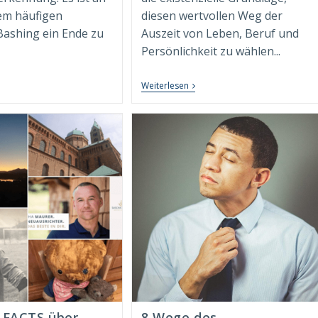
dem häufigen
diesen wertvollen Weg der
ashing ein Ende zu
Auszeit von Leben, Beruf und
Persönlichkeit zu wählen...
der
Persönliche
Weiterlesen
as
Auszeit
anager-
Leicht
shing:
Gemacht
ührung
–
7
ner
Tipps
UCADD-
Und
lt
Techniken
Für
n
Erholsame
ädoyer
Auszeiten
r
In
anager
Leben
nd
Und
hrungskräfte
Beruf
 FACTS über
8 Wege des