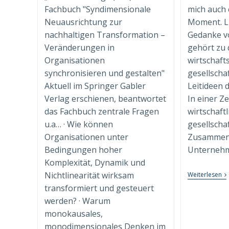
Fachbuch "Syndimensionale
mich auch 
Neuausrichtung zur
Moment. L
nachhaltigen Transformation –
Gedanke vo
Veränderungen in
gehört zu
Organisationen
wirtschaft
synchronisieren und gestalten"
gesellscha
Aktuell im Springer Gabler
Leitideen 
Verlag erschienen, beantwortet
In einer Ze
das Fachbuch zentrale Fragen
wirtschaftl
u.a… · Wie können
gesellschaf
Organisationen unter
Zusammenh
Bedingungen hoher
Unternehm
Komplexität, Dynamik und
Nichtlinearität wirksam
„W
Weiterlesen
Fü
transformiert und gesteuert
Al
Fü
werden? · Warum
He
monokausales,
–
Pe
monodimensionales Denken im