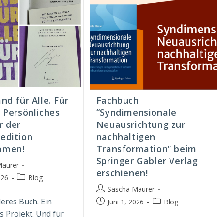
nd für Alle. Für
Fachbuch
 Persönliches
“Syndimensionale
r der
Neuausrichtung zur
edition
nachhaltigen
mmen!
Transformation” beim
Springer Gabler Verlag
Maurer
erschienen!
Beitrags-
026
Blog
t:
Kategorie:
Beitrags-
Sascha Maurer
Autor:
eres Buch. Ein
Beitrag
Beitrags-
Juni 1, 2026
Blog
veröffentlicht:
Kategorie:
 Projekt. Und für