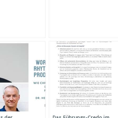
Neuausrichtung
emplar
Zur
er
Nachhaltigen
mmleredition
Transformation”
ngekommen!
Beim
Springer
Gabler
Verlag
Erschienen!
s der
Das Führungs-Credo im