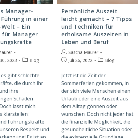
as Manager-
Persönliche Auszeit
 Führung in einer
leicht gemacht – 7 Tipps
Welt – Ein
und Techniken für
r für Manager
erholsame Auszeiten in
rungskräfte
Leben und Beruf
Beitrags-
Maurer
Sascha Maurer
Autor:
Beitrags-
Beitrag
Beitrags-
30, 2023
Blog
Juli 26, 2022
Blog
t:
Kategorie:
veröffentlicht:
Kategorie:
 es gibt schlechte
Jetzt ist die Zeit der
äfte, die durch ihr
Sommerferien gekommen, in
und ihre
der sich viele Menschen einen
ungen Schaden
Urlaub oder eine Auszeit aus
 Doch lasst mich
dem Alltag gönnen oder
 klarstellen:
wünschen. Doch nicht jeder hat
nd Führungskräfte
die finanzielle Möglichkeit, die
 unseren Respekt und
gesundheitliche Situation oder
rkennung! Es ist an
die existenzielle Grundlage,