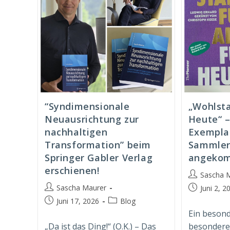
“Syndimensionale
„Wohlsta
Neuausrichtung zur
Heute“ –
nachhaltigen
Exempla
Transformation” beim
Sammler
Springer Gabler Verlag
angeko
erschienen!
Beitrags-
Sascha 
Autor:
Beitrags-
Sascha Maurer
Beitrag
Juni 2, 2
Autor:
veröffentlich
Beitrag
Beitrags-
Juni 17, 2026
Blog
veröffentlicht:
Kategorie:
Ein besond
„Da ist das Ding!“ (O.K.) – Das
besonderes