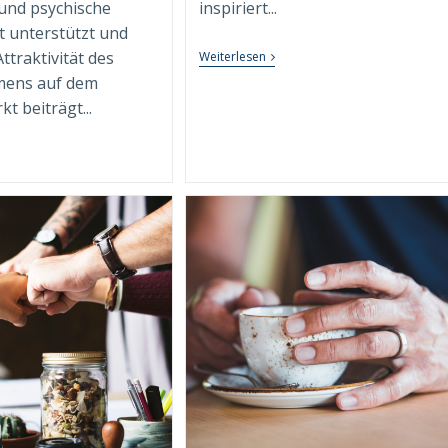
und psychische
inspiriert...
 unterstützt und
ttraktivität des
Das
Weiterlesen
Führungs-
ens auf dem
Credo
Im
t beiträgt...
Conscious
Leadership
&
hythmus
Management
er
Modell
oduktivität:
(CLM)
ie
hrono-
orking
e
beitswelt
volutioniert