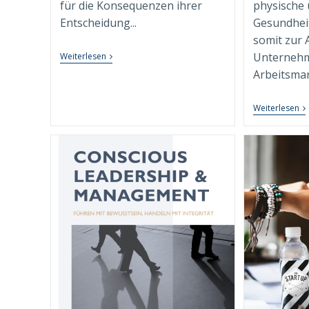
für die Konsequenzen ihrer
physische 
Entscheidung...
Gesundheit
somit zur A
Testosteron,
Unternehm
Weiterlesen
Macht
Arbeitsmark
Und
Executive
Isolation:
R
Weiterlesen
Die
D
Besondere
Pr
Rolle
W
Des
C
Executive
W
Coachs
Di
Als
Ar
„Hofnarr“
Re