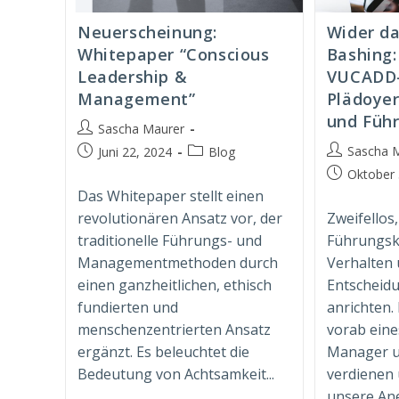
Neuerscheinung:
Wider d
Whitepaper “Conscious
Bashing:
Leadership &
VUCADD-
Management”
Plädoye
und Füh
Beitrags-
Sascha Maurer
Autor:
Beitrags-
Beitrag
Beitrags-
Sascha 
Juni 22, 2024
Blog
Autor:
veröffentlicht:
Kategorie:
Beitrag
Oktober 
veröffentlich
Das Whitepaper stellt einen
revolutionären Ansatz vor, der
Zweifellos,
traditionelle Führungs- und
Führungskr
Managementmethoden durch
Verhalten 
einen ganzheitlichen, ethisch
Entscheid
fundierten und
anrichten.
menschenzentrierten Ansatz
vorab eines
ergänzt. Es beleuchtet die
Manager u
Bedeutung von Achtsamkeit...
verdienen
unsere Ane