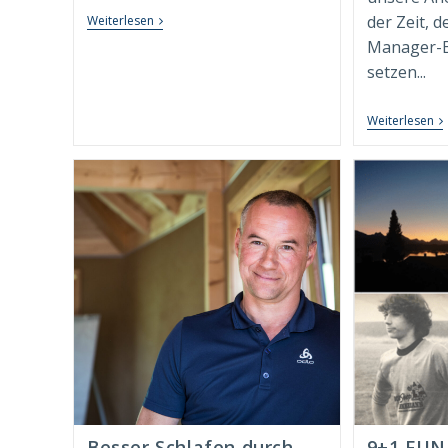
Neuerscheinung:
der Zeit, 
Weiterlesen
Whitepaper
Manager-B
“Conscious
Leadership
setzen...
&
Management”
Wi
Weiterlesen
D
M
Ba
F
In
Ei
V
We
–
Ei
Pl
Fü
M
U
Fü
Besser Schlafen durch
9+1 FUN