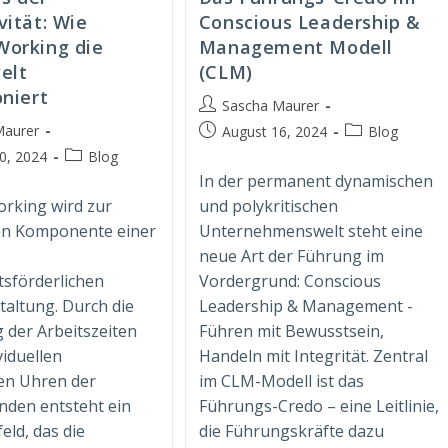
vität: Wie
Conscious Leadership &
Working die
Management Modell
elt
(CLM)
oniert
Beitrags-
Sascha Maurer
Autor:
Maurer
Beitrag
Beitrags-
August 16, 2024
Blog
veröffentlicht:
Kategorie:
Beitrags-
0, 2024
Blog
t:
Kategorie:
In der permanent dynamischen
rking wird zur
und polykritischen
len Komponente einer
Unternehmenswelt steht eine
,
neue Art der Führung im
sförderlichen
Vordergrund: Conscious
taltung. Durch die
Leadership & Management -
der Arbeitszeiten
Führen mit Bewusstsein,
viduellen
Handeln mit Integrität. Zentral
en Uhren der
im CLM-Modell ist das
nden entsteht ein
Führungs-Credo – eine Leitlinie,
eld, das die
die Führungskräfte dazu