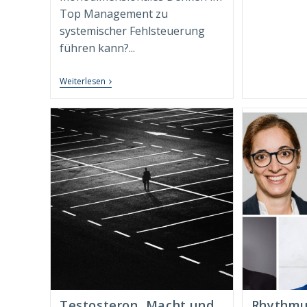
Ex
Top Management zu
D
Sa
systemischer Fehlsteuerung
A
führen kann?...
“Syndimensionale
Weiterlesen
Neuausrichtung
Zur
Nachhaltigen
Transformation”
Beim
Springer
Gabler
Verlag
Erschienen!
Testosteron, Macht und
Rhythmu