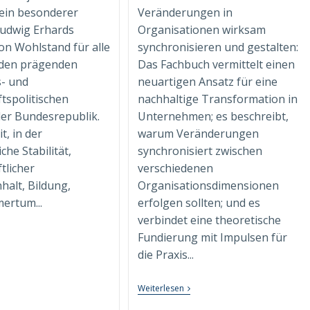
ein besonderer
Veränderungen in
udwig Erhards
Organisationen wirksam
n Wohlstand für alle
synchronisieren und gestalten:
 den prägenden
Das Fachbuch vermittelt einen
s- und
neuartigen Ansatz für eine
ftspolitischen
nachhaltige Transformation in
der Bundesrepublik.
Unternehmen; es beschreibt,
it, in der
warum Veränderungen
iche Stabilität,
synchronisiert zwischen
tlicher
verschiedenen
alt, Bildung,
Organisationsdimensionen
ertum...
erfolgen sollten; und es
verbindet eine theoretische
ohlstand
Fundierung mit Impulsen für
r
die Praxis...
le.
r
ute“
Fachbuch
Weiterlesen
“Syndimensionale
rsönliches