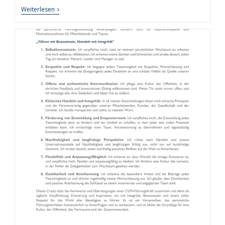
Rhythmus
Weiterlesen
Der
Produktivität:
Wie
Chrono-
Working
Die
Arbeitswelt
Revolutioniert