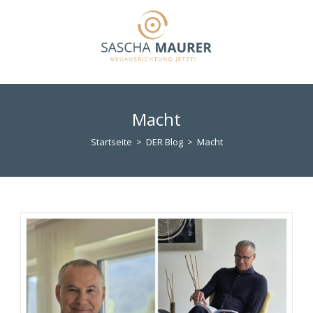
Zum
Inhalt
springen
Macht
Startseite
>
DER Blog
>
Macht