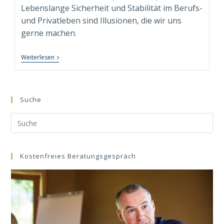
Lebenslange Sicherheit und Stabilität im Berufs-
und Privatleben sind Illusionen, die wir uns
gerne machen.
5
Weiterlesen
Kritische
Umbruchphasen
Eines
Sinnerfüllten
Und
Suche
Nachhaltig
Erfolgreichen
Search
Lebens
this
website
Kostenfreies Beratungsgespräch