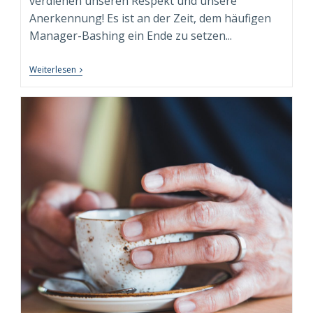
verdienen unseren Respekt und unsere
Anerkennung! Es ist an der Zeit, dem häufigen
Manager-Bashing ein Ende zu setzen...
Wider
Weiterlesen
Das
Manager-
Bashing:
Führung
In
Einer
VUCADD-
Welt
–
Ein
Plädoyer
Für
Manager
Und
Führungskräfte