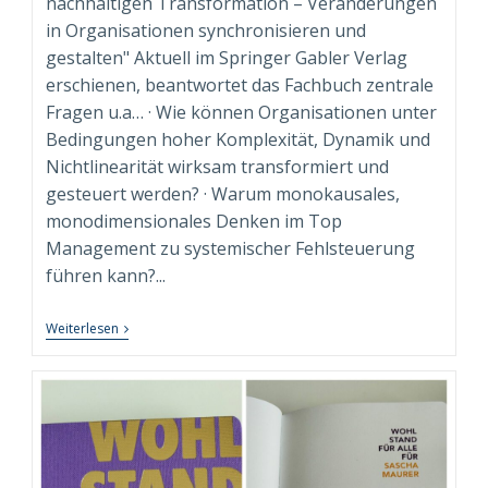
nachhaltigen Transformation – Veränderungen
in Organisationen synchronisieren und
gestalten" Aktuell im Springer Gabler Verlag
erschienen, beantwortet das Fachbuch zentrale
Fragen u.a… · Wie können Organisationen unter
Bedingungen hoher Komplexität, Dynamik und
Nichtlinearität wirksam transformiert und
gesteuert werden? · Warum monokausales,
monodimensionales Denken im Top
Management zu systemischer Fehlsteuerung
führen kann?...
“Syndimensionale
Weiterlesen
Neuausrichtung
Zur
Nachhaltigen
Transformation”
Beim
Springer
Gabler
Verlag
Erschienen!