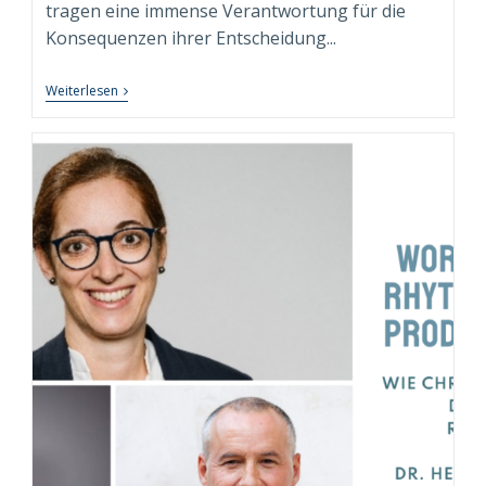
tragen eine immense Verantwortung für die
Konsequenzen ihrer Entscheidung...
Testosteron,
Weiterlesen
Macht
Und
Executive
Isolation:
Die
Besondere
Rolle
Des
Executive
Coachs
Als
„Hofnarr“