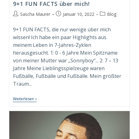
9+1 FUN FACTS über mich!
Beitrags-
Beitrag
Beitrags-
Sascha Maurer
Januar 10, 2022
Blog
Autor:
veröffentlicht:
Kategorie:
9+1 FUN FACTS, die nur wenige über mich
wissen! Ich habe ein paar Highlights aus
meinem Leben in 7-Jahres-Zyklen
herausgesucht. 1: 0 - 6 Jahre Mein Spitzname
von meiner Mutter war „Sonnyboy“... 2: 7 – 13
Jahre Meine Lieblingsspielzeuge waren
Fußbälle, Fußbälle und Fußbälle. Mein größter
Traum...
9+1
Weiterlesen
FUN
FACTS
Über
Mich!