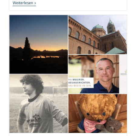
Persönliche
Weiterlesen
Auszeit
Leicht
Gemacht
–
7
Tipps
Und
Techniken
Für
Erholsame
Auszeiten
In
Leben
Und
Beruf